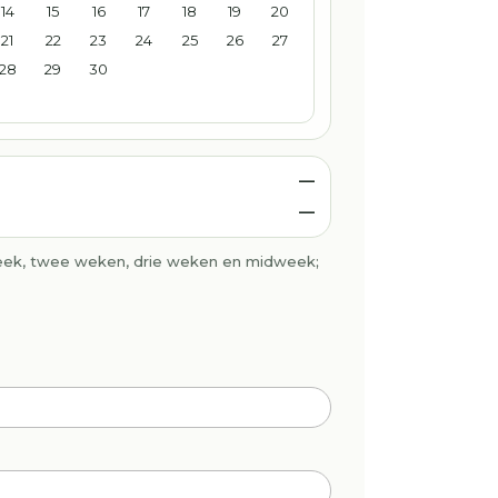
14
15
16
17
18
19
20
21
22
23
24
25
26
27
28
29
30
—
—
eek, twee weken, drie weken en midweek;