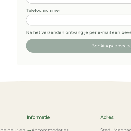
Telefoonnummer
Na het verzenden ontvang je per e-mail een beve
Boekingsaanvraag
Informatie
Adres
de deur en
Accommodaties
Stad : Magnac
$