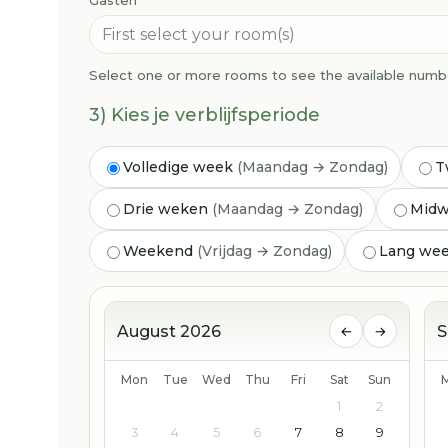
Gasten
Select one or more rooms to see the available numbe
3) Kies je verblijfsperiode
Volledige week
(Maandag → Zondag)
T
Drie weken
(Maandag → Zondag)
Mid
Weekend
(Vrijdag → Zondag)
Lang we
August 2026
S
←
→
Mon
Tue
Wed
Thu
Fri
Sat
Sun
1
2
3
4
5
6
7
8
9