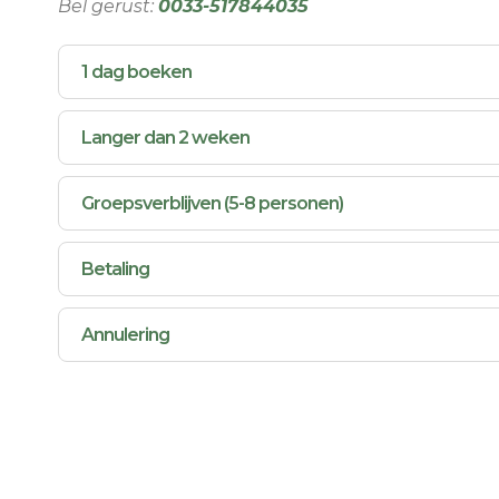
Bel gerust:
0033-517844035
1 dag boeken
Langer dan 2 weken
Groepsverblijven (5-8 personen)
Betaling
Annulering