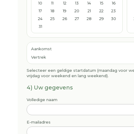
10
11
12
13
14
15
16
17
18
19
20
21
22
23
24
25
26
27
28
29
30
31
Aankomst
Vertrek
Selecteer een geldige startdatum (maandag voor w
vrijdag voor weekend en lang weekend).
4) Uw gegevens
Volledige naam
E-mailadres