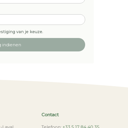
stiging van je keuze.
 indienen
Contact
Deutsch
-Laval
Telefoon:
+33 5 17 84 40 35