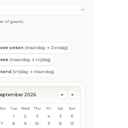
r of guests.
wee weken
(Maandag → Zondag)
week
(maandag → vrijdag)
ekend
(Vrijdag → Maandag)
eptember 2026
←
→
Mon
Tue
Wed
Thu
Fri
Sat
Sun
1
2
3
4
5
6
7
8
9
10
11
12
13