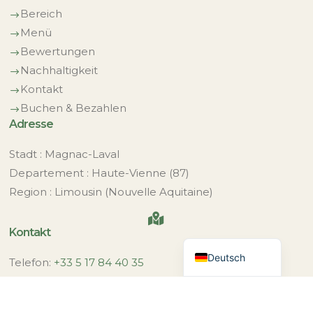
Bereich
$
Menü
$
Bewertungen
$
Nachhaltigkeit
$
Kontakt
$
Buchen & Bezahlen
$
Adresse
Stadt : Magnac-Laval
Departement : Haute-Vienne (87)
Nederlands
Region : Limousin (Nouvelle Aquitaine)
Français

Kontakt
English (UK)
Deutsch
Telefon:
+33 5 17 84 40 35
Bei Nichtverfügbarkeit:
+31 6 43 03 90 39
Post:
info@bluedothotel.fr