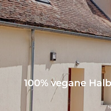
100% vegane Halb
N