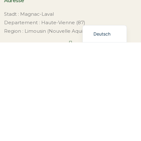
Adresse
Nederlands
Français
Stadt : Magnac-Laval
Departement : Haute-Vienne (87)
English (UK)
Region : Limousin (Nouvelle Aquitaine)
Deutsch

Kontakt
Telefon:
+33 5 17 84 40 35
Bei Nichtverfügbarkeit:
+31 6 43 03 90 39
Post:
info@bluedothotel.fr
Zertifizierung für vegane Gastfreundschaft und
Tourismus