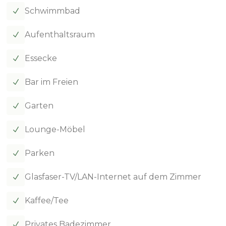
Schwimmbad
N
Aufenthaltsraum
N
Essecke
N
Bar im Freien
N
Garten
N
Lounge-Möbel
N
Parken
N
Glasfaser-TV/LAN-Internet auf dem Zimmer
N
Kaffee/Tee
N
Privates Badezimmer
N