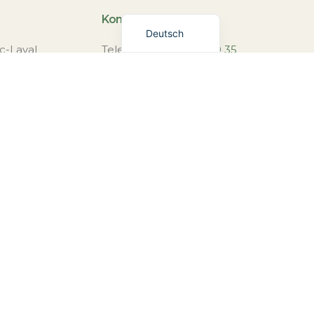
English (UK)
Kontakt
Deutsch
c-Laval
Telefon:
+33 5 17 84 40 35
: Haute-Vienne
Bei Nichtverfügbarkeit:
+31 6 43 03
90 39
usin (Nouvelle
Post:
info@bluedothotel.fr
