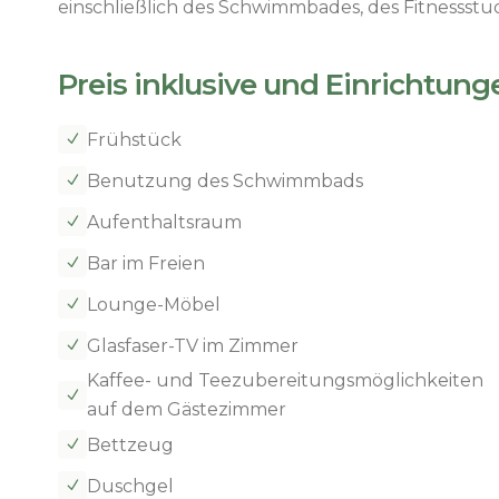
einschließlich des Schwimmbades, des Fitnessst
Preis inklusive und Einrichtung
Frühstück
N
Benutzung des Schwimmbads
N
Aufenthaltsraum
N
Bar im Freien
N
Lounge-Möbel
N
Glasfaser-TV im Zimmer
N
Kaffee- und Teezubereitungsmöglichkeiten
N
auf dem Gästezimmer
Bettzeug
N
Duschgel
N