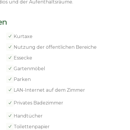
udios und der Aufenthaltsräume.
en
Kurtaxe
N
Nutzung der öffentlichen Bereiche
N
Essecke
N
Gartenmöbel
N
Parken
N
LAN-Internet auf dem Zimmer
N
Privates Badezimmer
N
Handtücher
N
Toilettenpapier
N