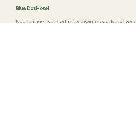
Blue Dot Hotel
Nachhaltiger Komfort mit Schwimmbad, Natur vor 
und maßgeschneiderter Pflanzenküche in Magnac-L
Limousin.
Zertifizierung für vegane Gastfreundschaft und