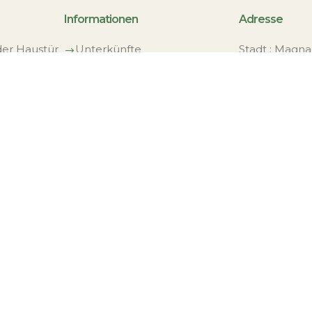
Informationen
Adresse
der Haustür
Unterkünfte
Stadt : Magna
$
aval,
Zimmer
Departement 
$
Bereich
(87)
$
Menü
Region : Limo
$
Bewertungen
Aquitaine)
$
Nachhaltigkeit
$
Kontakt
$
Buchen & Bezahlen
$
 Tourismus